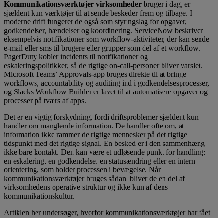
Kommunikationsværktøjer virksomheder
bruger i dag, er
sjældent kun værktøjer til at sende beskeder frem og tilbage. I
moderne drift fungerer de også som styringslag for opgaver,
godkendelser, hændelser og koordinering. ServiceNow beskriver
eksempelvis notifikationer som workflow-aktiviteter, der kan sende
e-mail eller sms til brugere eller grupper som del af et workflow.
PagerDuty kobler incidents til notifikationer og
eskaleringspolitikker, så de rigtige on-call-personer bliver varslet.
Microsoft Teams’ Approvals-app bruges direkte til at bringe
workflows, accountability og auditing ind i godkendelsesprocesser,
og Slacks Workflow Builder er lavet til at automatisere opgaver og
processer på tværs af apps.
Det er en vigtig forskydning, fordi driftsproblemer sjældent kun
handler om manglende information. De handler ofte om, at
information ikke rammer de rigtige mennesker på det rigtige
tidspunkt med det rigtige signal. En besked er i den sammenhæng
ikke bare kontakt. Den kan være et udløsende punkt for handling:
en eskalering, en godkendelse, en statusændring eller en intern
orientering, som holder processen i bevægelse. Når
kommunikationsværktøjer bruges sådan, bliver de en del af
virksomhedens operative struktur og ikke kun af dens
kommunikationskultur.
Artiklen her undersøger, hvorfor kommunikationsværktøjer har fået