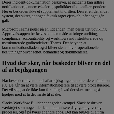
Deres incident-dokumentation beskriver, at incidents kan udløse
notifikationer gennem eskaleringspolitikker til on-call-respondere.
Her er beskeden ikke et supplement til driften. Den er en del af det
system, der sikrer, at nogen faktisk tager ejerskab, når noget går
galt.
Microsoft Teams peger på en lidt anden, men beslægtet udvikling.
Approvals-appen beskrives som en måde at bringe auditing,
compliance, accountability og workflows ind i strukturerede og
ustrukturerede godkendelser i Teams. Det betyder, at
kommunikationsfladen også bliver stedet, hvor operationelle
beslutninger bliver sendt, behandlet og dokumenteret.
Hvad der sker, når beskeder bliver en del
af arbejdsgangen
Når beskeder bliver en del af arbejdsgangen, ændrer deres funktion
sig. De går fra at være informationsbærere til at være procesbærere.
Det vil sige, at de ikke kun fortæller, hvad der sker, men også
hjælper med at få det næste til at ske.
Slacks Workflow Builder er et godt eksempel. Slack beskriver
værktøjet som noget, der kan automatisere daglige opgaver og
processer, også på tværs af andre apps. Det kan bruges til alt fra