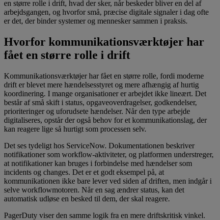
en større rolle i drift, hvad der sker, når beskeder bliver en del af
arbejdsgangen, og hvorfor små, præcise digitale signaler i dag ofte
er det, der binder systemer og mennesker sammen i praksis.
Hvorfor kommunikationsværktøjer har
fået en større rolle i drift
Kommunikationsværktøjer har fået en større rolle, fordi moderne
drift er blevet mere hændelsesstyret og mere afhængig af hurtig
koordinering. I mange organisationer er arbejdet ikke lineært. Det
består af små skift i status, opgaveoverdragelser, godkendelser,
prioriteringer og uforudsete hændelser. Når den type arbejde
digitaliseres, opstår der også behov for et kommunikationslag, der
kan reagere lige så hurtigt som processen selv.
Det ses tydeligt hos ServiceNow. Dokumentationen beskriver
notifikationer som workflow-aktiviteter, og platformen understreger,
at notifikationer kan bruges i forbindelse med hændelser som
incidents og changes. Det er et godt eksempel på, at
kommunikationen ikke bare lever ved siden af driften, men indgår i
selve workflowmotoren. Når en sag ændrer status, kan det
automatisk udløse en besked til dem, der skal reagere.
PagerDuty viser den samme logik fra en mere driftskritisk vinkel.