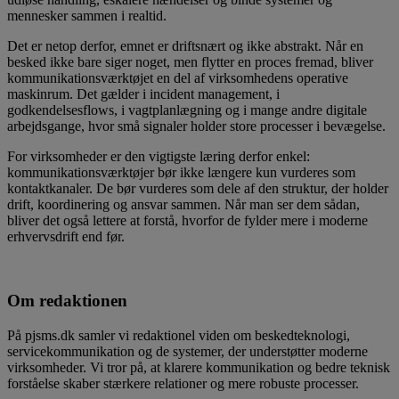
mennesker sammen i realtid.
Det er netop derfor, emnet er driftsnært og ikke abstrakt. Når en
besked ikke bare siger noget, men flytter en proces fremad, bliver
kommunikationsværktøjet en del af virksomhedens operative
maskinrum. Det gælder i incident management, i
godkendelsesflows, i vagtplanlægning og i mange andre digitale
arbejdsgange, hvor små signaler holder store processer i bevægelse.
For virksomheder er den vigtigste læring derfor enkel:
kommunikationsværktøjer bør ikke længere kun vurderes som
kontaktkanaler. De bør vurderes som dele af den struktur, der holder
drift, koordinering og ansvar sammen. Når man ser dem sådan,
bliver det også lettere at forstå, hvorfor de fylder mere i moderne
erhvervsdrift end før.
Om redaktionen
På pjsms.dk samler vi redaktionel viden om beskedteknologi,
servicekommunikation og de systemer, der understøtter moderne
virksomheder. Vi tror på, at klarere kommunikation og bedre teknisk
forståelse skaber stærkere relationer og mere robuste processer.