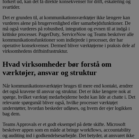
forkert ud, kan det få direkte konsekvenser for drift, eskalering og
svartider.
Det er grunden til, at kommunikationsværktøjer ikke længere kan
vurderes alene på brugervenlighed eller samarbejdsfunktioner. De
må også vurderes på robusthed, integration og evnen til at indgå i
kritiske processer. PagerDuty, ServiceNow og Teams beskriver alle
kommunikationsfunktioner som indlejrede i processer, der har
operative konsekvenser. Dermed bliver værktøjerne i praksis dele af
virksomhedens driftsinfrastruktur.
Hvad virksomheder bør forstå om
værktøjer, ansvar og struktur
Når kommunikationsværktøjer bruges til mere end kontakt, ændrer
det også kravene til ansvar og struktur. Det er ikke længere nok at
spørge, hvilket værktøj medarbejderne bedst kan lide at chatte i. Det
relevante spørgsmål bliver også, hvilke processer værktøjet
understøtter, hvordan beskeder udløses, og hvem der ejer logikken
bag dem.
Teams Approvals er et godt eksempel på dette skifte. Microsoft
beskriver appen som en måde at bringe workflows, accountability
og auditing ind i godkendelsesarbejde. Det betyder, at ansvaret ikke