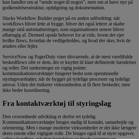
kun handler om at “sende noget til nogen”, men om at have styr på
godkendelsesstruktur, opfølgning og dokumentation.
Slacks Workflow Builder peger på en anden udfordring: når
workflows bliver lette at bygge, bliver det også lettere at skabe
mange små automatiseringer, som organisationen senere bliver
afhængig af. Dermed opstår behovet for at vide, hvem der ejer
hvilke flows, hvordan de vedligeholdes, og hvad der sker, hvis de
ændres eller fejler.
ServiceNow og PagerDuty viser tilsvarende, at de mest værdifulde
beskedflows ofte er dem, der er knyttet til klart definerede hændelser
og roller. Det understreger en vigtig pointe:
kommunikationsværktøjer fungerer bedst som operationelle
styringsværktøjer, når de bygger på tydelige processer og tydeligt
ansvar. Uden det risikerer virksomheden at få flere beskeder, men
ikke bedre koordinering.
Fra kontaktværktøj til styringslag
Den overordnede udvikling er derfor ret tydelig.
Kommunikationsværktøjer bruges stadig til kontakt, samarbejde og
orientering. Men i mange moderne virksomheder er det ikke længere
deres eneste eller vigtigste rolle. De bruges også til at styre opgaver,
udløse handling, eskalere hændelser og binde systemer og