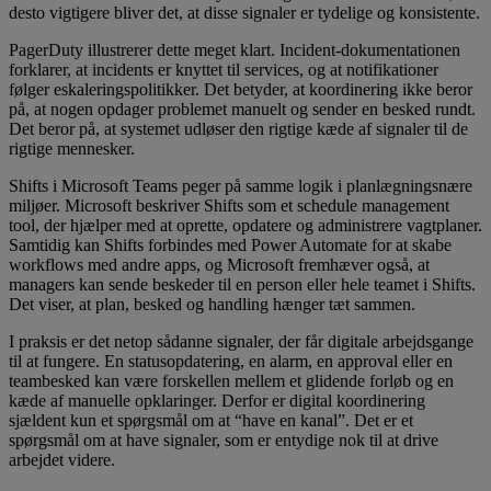
desto vigtigere bliver det, at disse signaler er tydelige og konsistente.
PagerDuty illustrerer dette meget klart. Incident-dokumentationen
forklarer, at incidents er knyttet til services, og at notifikationer
følger eskaleringspolitikker. Det betyder, at koordinering ikke beror
på, at nogen opdager problemet manuelt og sender en besked rundt.
Det beror på, at systemet udløser den rigtige kæde af signaler til de
rigtige mennesker.
Shifts i Microsoft Teams peger på samme logik i planlægningsnære
miljøer. Microsoft beskriver Shifts som et schedule management
tool, der hjælper med at oprette, opdatere og administrere vagtplaner.
Samtidig kan Shifts forbindes med Power Automate for at skabe
workflows med andre apps, og Microsoft fremhæver også, at
managers kan sende beskeder til en person eller hele teamet i Shifts.
Det viser, at plan, besked og handling hænger tæt sammen.
I praksis er det netop sådanne signaler, der får digitale arbejdsgange
til at fungere. En statusopdatering, en alarm, en approval eller en
teambesked kan være forskellen mellem et glidende forløb og en
kæde af manuelle opklaringer. Derfor er digital koordinering
sjældent kun et spørgsmål om at “have en kanal”. Det er et
spørgsmål om at have signaler, som er entydige nok til at drive
arbejdet videre.