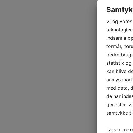
Samtykk
Vi og vores
teknologier,
indsamle opl
formål, her
bedre bruger
statistik og
kan blive d
analysepar
med data, du
de har inds
tjenester. V
samtykke til
Læs mere o