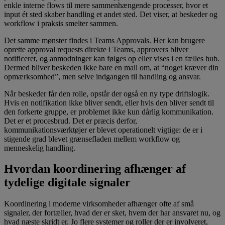
enkle interne flows til mere sammenhængende processer, hvor et
input ét sted skaber handling et andet sted. Det viser, at beskeder og
workflow i praksis smelter sammen.
Det samme mønster findes i Teams Approvals. Her kan brugere
oprette approval requests direkte i Teams, approvers bliver
notificeret, og anmodninger kan følges op eller vises i en fælles hub.
Dermed bliver beskeden ikke bare en mail om, at “noget kræver din
opmærksomhed”, men selve indgangen til handling og ansvar.
Når beskeder får den rolle, opstår der også en ny type driftslogik.
Hvis en notifikation ikke bliver sendt, eller hvis den bliver sendt til
den forkerte gruppe, er problemet ikke kun dårlig kommunikation.
Det er et procesbrud. Det er præcis derfor,
kommunikationsværktøjer er blevet operationelt vigtige: de er i
stigende grad blevet grænsefladen mellem workflow og
menneskelig handling.
Hvordan koordinering afhænger af
tydelige digitale signaler
Koordinering i moderne virksomheder afhænger ofte af små
signaler, der fortæller, hvad der er sket, hvem der har ansvaret nu, og
hvad næste skridt er. Jo flere systemer og roller der er involveret,