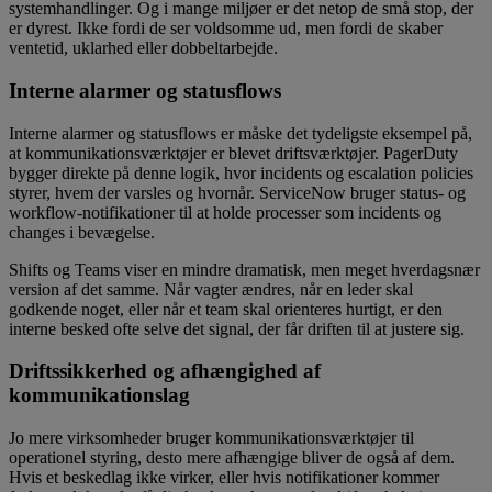
systemhandlinger. Og i mange miljøer er det netop de små stop, der
er dyrest. Ikke fordi de ser voldsomme ud, men fordi de skaber
ventetid, uklarhed eller dobbeltarbejde.
Interne alarmer og statusflows
Interne alarmer og statusflows er måske det tydeligste eksempel på,
at kommunikationsværktøjer er blevet driftsværktøjer. PagerDuty
bygger direkte på denne logik, hvor incidents og escalation policies
styrer, hvem der varsles og hvornår. ServiceNow bruger status- og
workflow-notifikationer til at holde processer som incidents og
changes i bevægelse.
Shifts og Teams viser en mindre dramatisk, men meget hverdagsnær
version af det samme. Når vagter ændres, når en leder skal
godkende noget, eller når et team skal orienteres hurtigt, er den
interne besked ofte selve det signal, der får driften til at justere sig.
Driftssikkerhed og afhængighed af
kommunikationslag
Jo mere virksomheder bruger kommunikationsværktøjer til
operationel styring, desto mere afhængige bliver de også af dem.
Hvis et beskedlag ikke virker, eller hvis notifikationer kommer