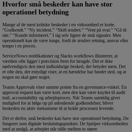
Hvorfor små beskeder kan have stor
operationel betydning
Mange af de mest kritiske beskeder i en virksomhed er korte.
“Godkendt.” “Ny incident.” “Skift ændret.” “Vent på svar.” “Gå til
site.” “Kunde informeret.” I sig selv ligner de små signaler. Men
operationelt kan de være tunge, fordi de ændrer retning, ansvar eller
tempo i en proces.
ServiceNows notifikationer og Slacks workflows illustrerer, at
værdien ofte ligger i præcision frem for længde. Det er ikke
nødvendigvis den mest indholdsrige besked, der betyder mest. Det
er ofte den, der entydigt viser, at en hændelse har fundet sted, og at
nogen nu skal gøre noget.
Teams Approvals viser samme pointe fra en governance-vinkel. En
approval request kan være kort, men den kan være knyttet til audit
trail, accountability og arbejdsproces. Når Teams samtidig giver
mulighed for at følge op på udestående godkendelser, bliver
beskeden en aktiv mekanisme til at holde processen levende.
Det er derfor, små beskeder kan have stor operationel betydning. De
fungerer som digitale beslutningspunkter. De hjælper virksomheden
med at undgå, at arbejdet står stille mellem to større