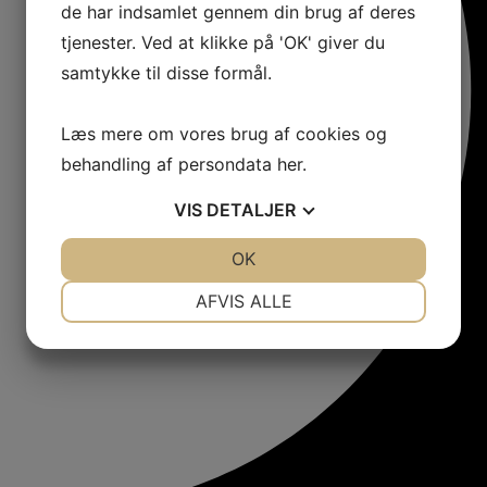
de har indsamlet gennem din brug af deres
tjenester. Ved at klikke på 'OK' giver du
samtykke til disse formål.
Læs mere om vores brug af cookies og
behandling af persondata
her
.
VIS
DETALJER
JA
NEJ
OK
JA
NEJ
NØDVENDIGE
PRÆFERENCER
AFVIS ALLE
JA
NEJ
JA
NEJ
MARKETING
STATISTIK