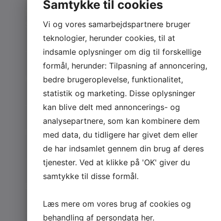
Samtykke til cookies
bruger
kontaktflader.
Marketing
kommunikationsvæ
Vi gør
Vi og vores samarbejdspartnere bruger
SMS
tekniske og
til mere end
teknologier, herunder cookies, til at
forretningsmæssige
kontakt
indsamle oplysninger om dig til forskellige
emner mere
31. marts
formål, herunder: Tilpasning af annoncering,
overskuelige
2026
Kundedialog
gennem
bedre brugeroplevelse, funktionalitet,
redaktionelt
statistik og marketing. Disse oplysninger
Beskedteknologi
indhold med
kan blive delt med annoncerings- og
blev en
fokus på
analysepartnere, som kan kombinere dem
driftsfunktion:
anvendelse,
Integrationer
med data, du tidligere har givet dem eller
sammenhæng
hvorfor
de har indsamlet gennem din brug af deres
og kvalitet.
kommunikation
tjenester. Ved at klikke på 'OK' giver du
nu hænger
samtykke til disse formål.
tæt
Erhvervsdrift
sammen
Læs mere om vores brug af cookies og
med
behandling af persondata
her
.
planlægning