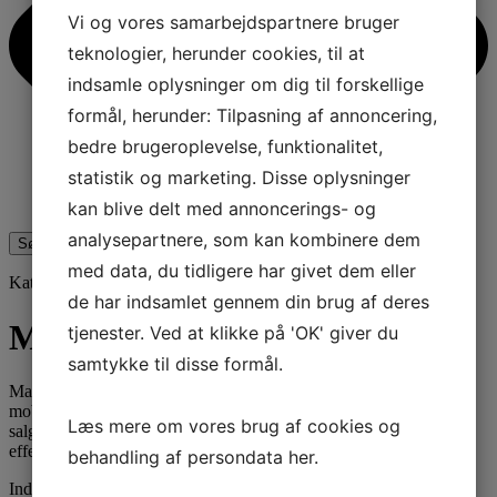
Vi og vores samarbejdspartnere bruger
teknologier, herunder cookies, til at
indsamle oplysninger om dig til forskellige
formål, herunder: Tilpasning af annoncering,
bedre brugeroplevelse, funktionalitet,
statistik og marketing. Disse oplysninger
kan blive delt med annoncerings- og
analysepartnere, som kan kombinere dem
Søg
med data, du tidligere har givet dem eller
Kategori
de har indsamlet gennem din brug af deres
Marketing SMS
tjenester. Ved at klikke på 'OK' giver du
samtykke til disse formål.
Marketing SMS samler emner om kampagner, segmentering og
mobil kommunikation som en del af virksomheders synlighed og
Læs mere om vores brug af cookies og
salgsarbejde. Fokus er på balancen mellem relevans, timing og
effektivitet.
behandling af persondata
her
.
Indhold og links: