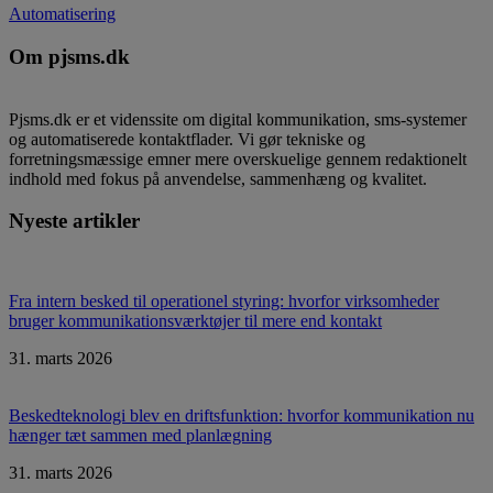
Automatisering
Om pjsms.dk
Pjsms.dk er et videnssite om digital kommunikation, sms-systemer
og automatiserede kontaktflader. Vi gør tekniske og
forretningsmæssige emner mere overskuelige gennem redaktionelt
indhold med fokus på anvendelse, sammenhæng og kvalitet.
Nyeste artikler
Fra intern besked til operationel styring: hvorfor virksomheder
bruger kommunikationsværktøjer til mere end kontakt
31. marts 2026
Beskedteknologi blev en driftsfunktion: hvorfor kommunikation nu
hænger tæt sammen med planlægning
31. marts 2026